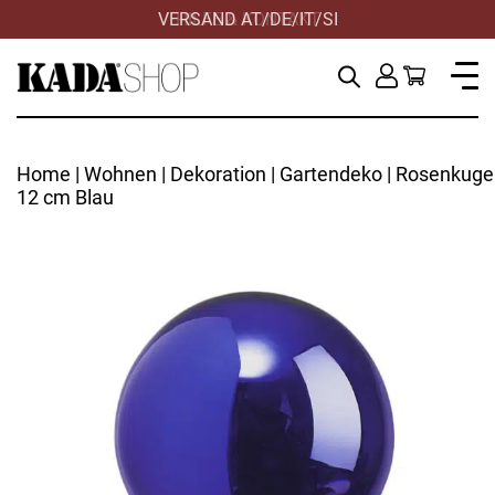
VERSAND AT/DE/IT/SI
HILFE & KONTAKT
Home
|
Wohnen
|
Dekoration
|
Gartendeko
| Rosenkuge
12 cm Blau