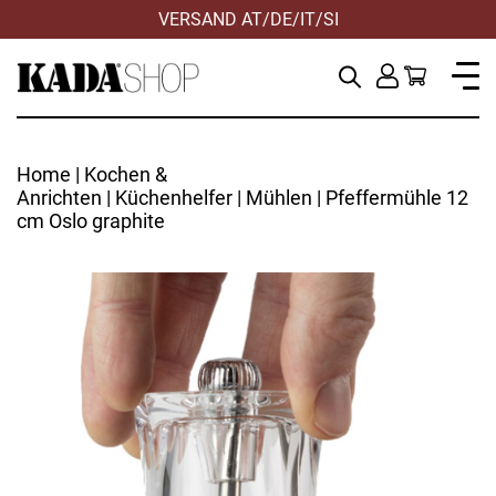
VERSAND AT/DE/IT/SI
Home
|
Kochen &
Anrichten
|
Küchenhelfer
|
Mühlen
| Pfeffermühle 12
cm Oslo graphite