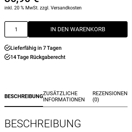
inkl. 20 % MwSt.
zzgl.
Versandkosten
Pfeffermühle
IN DEN WARENKORB
12
cm
Oslo
Lieferfähig in 7 Tagen
graphite
Menge
14 Tage Rückgaberecht
ZUSÄTZLICHE
REZENSIONEN
BESCHREIBUNG
INFORMATIONEN
(0)
BESCHREIBUNG