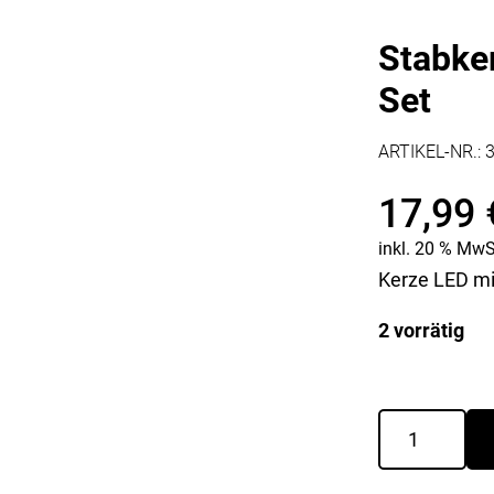
Kaffee & Tee
Weitere Küchengeräte
Aperitif
Mikrowellen
Stabker
Nudeln & Pasta
Set
MESSER & SCHEREN
KÜCHENHELFER
Küchenmesser
Scheren
Hobel & Reiben
ARTIKEL-NR.:
Schneidebretter
Mühlen
Schneidezubehör
Pfannenwender
17,99
Siebe
inkl. 20 % MwS
Weitere Küchenhelfer
Pressen
Kerze LED mi
2 vorrätig
Stabkerze
LED
Flaca
weinrot