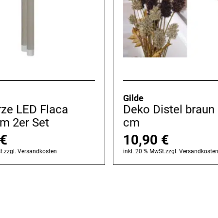
Gilde
rze LED Flaca
Deko Distel braun
m 2er Set
cm
€
10,90
€
t.
zzgl.
Versandkosten
inkl. 20 % MwSt.
zzgl.
Versandkoste