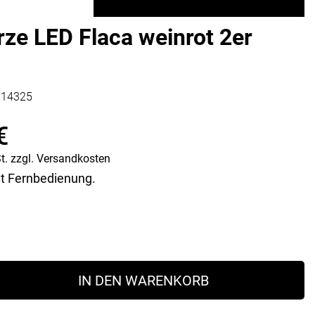
Vorratsdosen
Glasflaschen
ze LED Flaca weinrot 2er
Einkochzubehör
KÜCHENTEXTILIEN
314325
Geschirrtücher
Servietten
€
Schürzen
Lappen
t.
zzgl.
Versandkosten
Handschuhe
t Fernbedienung.
IN DEN WARENKORB