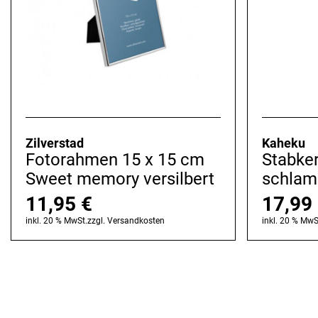
Zilverstad
Kaheku
Fotorahmen 15 x 15 cm
Stabke
Sweet memory versilbert
schlam
11,95
€
17,99
inkl. 20 % MwSt.
zzgl.
Versandkosten
inkl. 20 % MwS