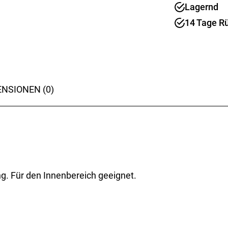
Lagernd
2er
Set
14 Tage R
Menge
NSIONEN (0)
g. Für den Innenbereich geeignet.