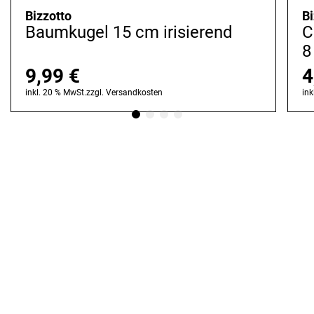
Bizzotto
Bi
Baumkugel 15 cm irisierend
C
8
9,99
€
4
inkl. 20 % MwSt.
zzgl.
Versandkosten
ink