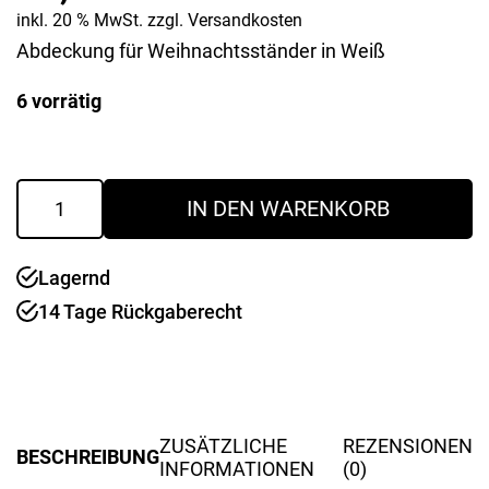
inkl. 20 % MwSt.
zzgl.
Versandkosten
Abdeckung für Weihnachtsständer in Weiß
6 vorrätig
Weihnachtsständer
IN DEN WARENKORB
Abdeckung
weiss
55
Lagernd
cm
Menge
14 Tage Rückgaberecht
ZUSÄTZLICHE
REZENSIONEN
BESCHREIBUNG
INFORMATIONEN
(0)