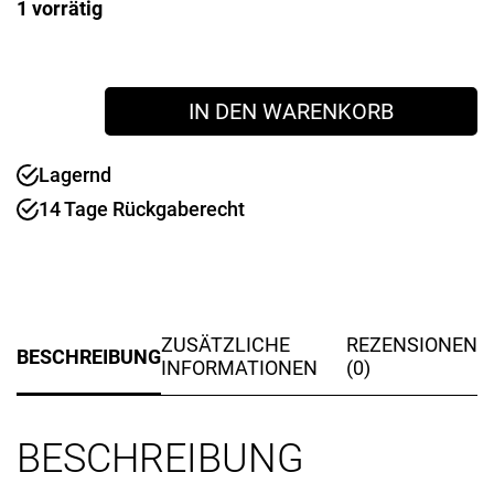
1 vorrätig
Weihnachtswichtel
IN DEN WARENKORB
weiß
33
cm
Lagernd
Menge
14 Tage Rückgaberecht
ZUSÄTZLICHE
REZENSIONEN
BESCHREIBUNG
INFORMATIONEN
(0)
BESCHREIBUNG