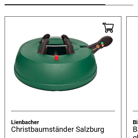
Lienbacher
Bi
Christbaumständer Salzburg
B
g