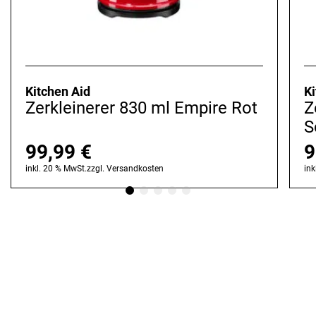
Kitchen Aid
Ki
Zerkleinerer 830 ml Empire Rot
Z
S
99,99
€
9
inkl. 20 % MwSt.
zzgl.
Versandkosten
ink