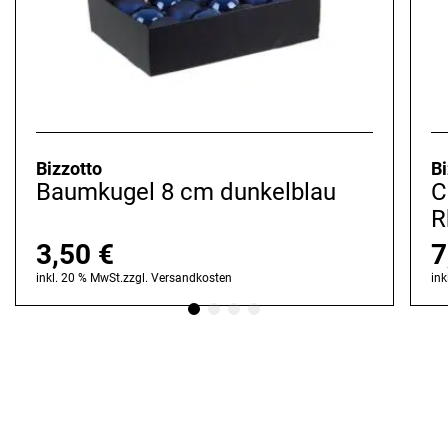
Bizzotto
Bi
Baumkugel 8 cm dunkelblau
C
R
3,50
€
7
inkl. 20 % MwSt.
zzgl.
Versandkosten
ink