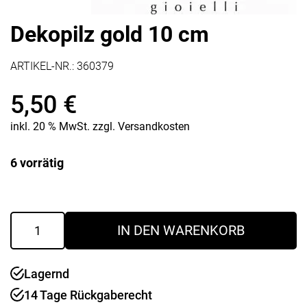
Dekopilz gold 10 cm
ARTIKEL-NR.:
360379
5,50
€
inkl. 20 % MwSt.
zzgl.
Versandkosten
6 vorrätig
Dekopilz
IN DEN WARENKORB
gold
10
cm
Lagernd
Menge
14 Tage Rückgaberecht